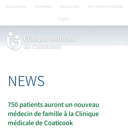
Skip
Nous joindre
Nouvelles
Ressources
Recrutement médical
to
English
content
NEWS
750 patients auront un nouveau
médecin de famille à la Clinique
médicale de Coaticook