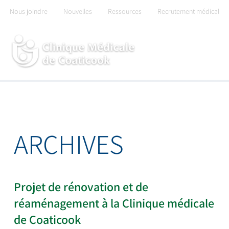
Skip
Nous joindre
Nouvelles
Ressources
Recrutement médical
to
content
ARCHIVES
Projet de rénovation et de
réaménagement à la Clinique médicale
de Coaticook