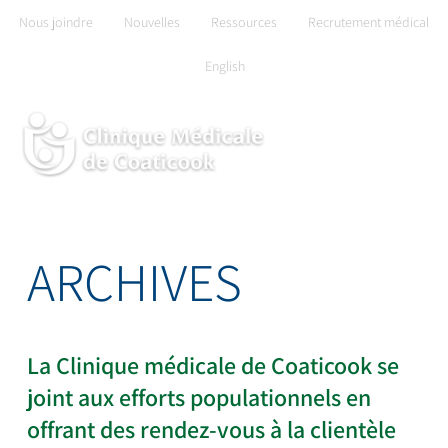
Skip
Nous joindre
Nouvelles
Ressources
Recrutement médical
to
English
content
ARCHIVES
La Clinique médicale de Coaticook se
joint aux efforts populationnels en
offrant des rendez-vous à la clientèle