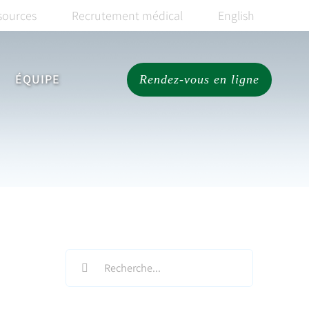
sources
Recrutement médical
English
ÉQUIPE
Rendez-vous en ligne
Search
for: