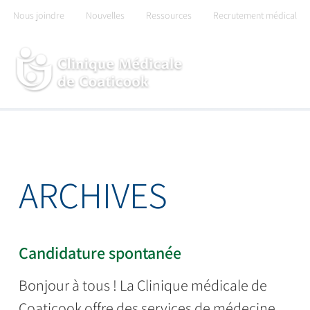
Skip
Nous joindre
Nouvelles
Ressources
Recrutement médical
to
content
ARCHIVES
Candidature spontanée
Bonjour à tous ! La Clinique médicale de
Coaticook offre des services de médecine