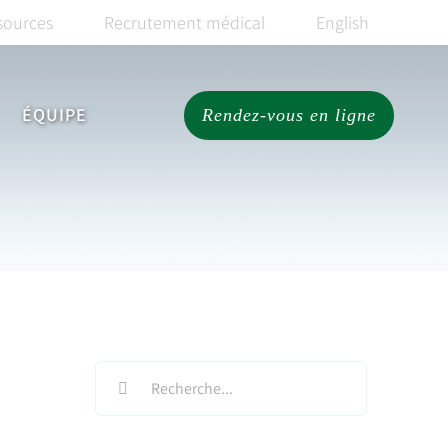
sources
Recrutement médical
English
ÉQUIPE
Rendez-vous en ligne
Search
for: