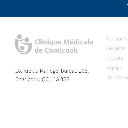
Qui som
Services
Horaire
Équipe
18, rue du Manège, bureau 206,
Rendez-v
Coaticook, QC J1A 3B3